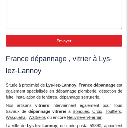
Envoyer
France dépannage , vitrier à Lys-
lez-Lannoy
Située à proximité de
Lys-lez-Lannoy
,
France dépannage
est
également spécialisée en
dépannage plomberie
,
détection de
fuite
,
installation de fenêtres
,
dépannage serrurerie
.
Nos artisans
vitriers
interviennent également pour tous
travaux de
dépannage vitrerie
à
Bondues
,
Croix
,
Toufflers
,
Wasquehal
,
Wattrelos
ou encore
Neuville-en-Ferrain
.
La ville de
Lys-lez-Lannoy
, de code postal 59390, appartient