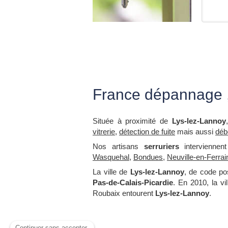
France dépannage , 
Située à proximité de
Lys-lez-Lannoy
vitrerie
,
détection de fuite
mais aussi
déb
Nos artisans
serruriers
interviennen
Wasquehal
,
Bondues
,
Neuville-en-Ferrai
La ville de
Lys-lez-Lannoy
, de code po
Pas-de-Calais-Picardie
. En 2010, la v
Roubaix entourent
Lys-lez-Lannoy
.