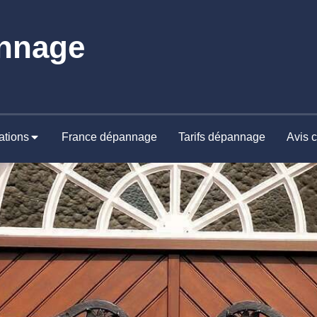
nnage
ations
France dépannage
Tarifs dépannage
Avis c