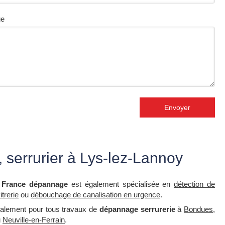
ge
Envoyer
serrurier à Lys-lez-Lannoy
,
France dépannage
est également spécialisée en
détection de
trerie
ou
débouchage de canalisation en urgence
.
galement pour tous travaux de
dépannage serrurerie
à
Bondues
,
u
Neuville-en-Ferrain
.