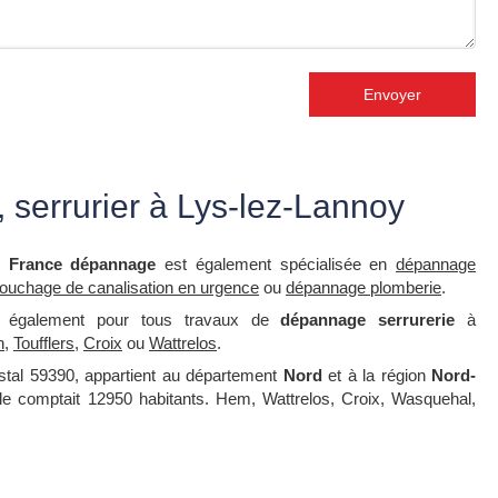
Envoyer
serrurier à Lys-lez-Lannoy
,
France dépannage
est également spécialisée en
dépannage
ouchage de canalisation en urgence
ou
dépannage plomberie
.
t également pour tous travaux de
dépannage serrurerie
à
n
,
Toufflers
,
Croix
ou
Wattrelos
.
stal 59390, appartient au département
Nord
et à la région
Nord-
ille comptait 12950 habitants. Hem, Wattrelos, Croix, Wasquehal,