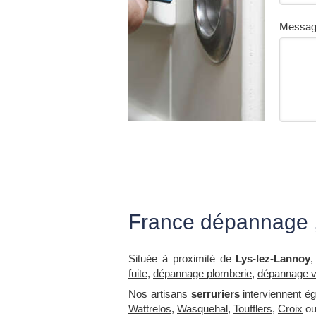
Messa
France dépannage , 
Située à proximité de
Lys-lez-Lannoy
fuite
,
dépannage plomberie
,
dépannage vi
Nos artisans
serruriers
interviennent é
Wattrelos
,
Wasquehal
,
Toufflers
,
Croix
o