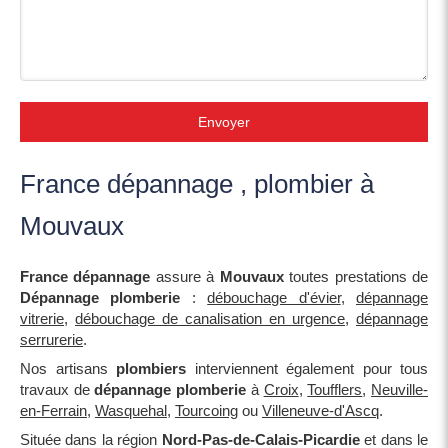
Envoyer
France dépannage , plombier à
Mouvaux
France dépannage
assure à
Mouvaux
toutes prestations de
Dépannage plomberie
:
débouchage d'évier
,
dépannage
vitrerie
,
débouchage de canalisation en urgence
,
dépannage
serrurerie
.
Nos artisans
plombiers
interviennent également pour tous
travaux de
dépannage plomberie
à
Croix
,
Toufflers
,
Neuville-
en-Ferrain
,
Wasquehal
,
Tourcoing
ou
Villeneuve-d'Ascq
.
Située dans la région
Nord-Pas-de-Calais-Picardie
et dans le