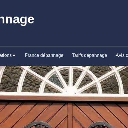
nnage
ations
France dépannage
Tarifs dépannage
Avis c