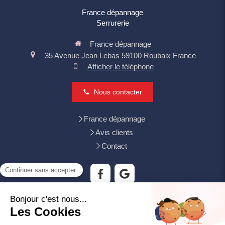
France dépannage
Serrurerie
France dépannage
35 Avenue Jean Lebas
59100
Roubaix
France
Afficher le téléphone
Nous contacter
France dépannage
Avis clients
Contact
Tourcoing, Mouvaux, Villeneuve-d'Ascq, Wattrelos, Croix,
Wasquehal, Lys-lez-Lannoy, Bondues, Neuville-en-Ferrain,
Hem, Leers, Roncq