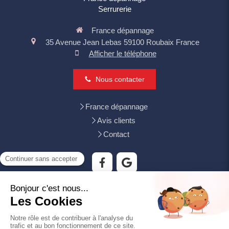
Serrurerie
France dépannage
35 Avenue Jean Lebas
59100
Roubaix
France
Afficher le téléphone
Nous contacter
France dépannage
Avis clients
Contact
Tourcoing, Mouvaux, Villeneuve-d'Ascq, Wattrelos, Croix,
Wasquehal, Lys-lez-Lannoy, Bondues, Neuville-en-Ferrain,
Hem, Leers, Roncq
Plan du site