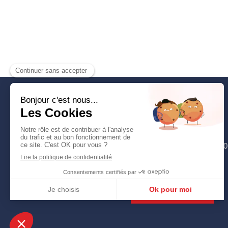
France dépannage
Serrurerie
France dépannage
35 Avenue Jean Lebas
59100
Roubaix
France
Afficher le téléphone
Nous contacter