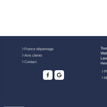
Tou
France dépannage
Watt
Avis clients
Lann
Contact
Hem
P
M