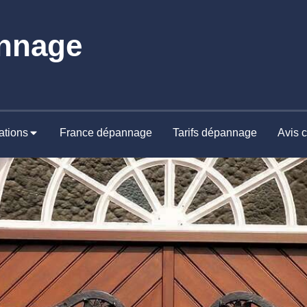
nnage
ations
France dépannage
Tarifs dépannage
Avis c