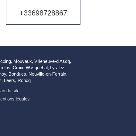
+33698728867
rcoing, Mouvaux, Villeneuve-d'Ascq,
relos, Croix, Wasquehal, Lys-lez-
oy, Bondues, Neuville-en-Ferrain,
, Leers, Roncq
lan du site
entions légales