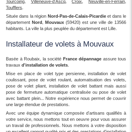
Tourcoing
,
Villeneuve-d'Ascq
,
Croix
,
Neuville-en-Ferrain
,
Toufflers
.
Située dans la région
Nord-Pas-de-Calais-Picardie
et dans le
département
Nord
,
Mouvaux
(59420) est une ville de 13566
habitants. La ville la plus peuplée du département est Lille.
Installateur de volets à Mouvaux
Basée à Roubaix, la société
France dépannage
assure tous
travaux
d'installation de volets
.
Mise en place de volet type persienne, installation de volet
coulissant, pose de volet roulant, automatisation des volets,
pose de volet pliant, installation de volet battant mais aussi
pose de fermeture automatique centralisée ou pose de volet
avec battant plein... Notre expérience nous permet de couvrir
une large étendue de prestations.
Avec une équipe dynamique composée d'artisans qualifiés à
votre service, nous mettons tout en oeuvre pour vous assurer
un travail de professionnels. Nous mettons à votre disposition
un excellent rapport qualité prix et des prestations d'installation