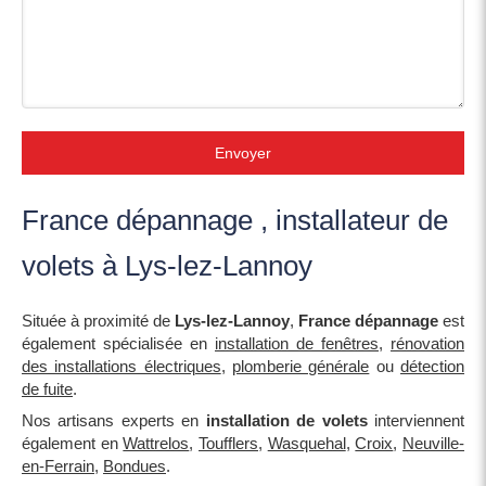
Envoyer
France dépannage , installateur de
volets à Lys-lez-Lannoy
Située à proximité de
Lys-lez-Lannoy
,
France dépannage
est
également spécialisée en
installation de fenêtres
,
rénovation
des installations électriques
,
plomberie générale
ou
détection
de fuite
.
Nos artisans experts en
installation de volets
interviennent
également en
Wattrelos
,
Toufflers
,
Wasquehal
,
Croix
,
Neuville-
en-Ferrain
,
Bondues
.