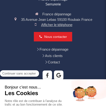
Serrurerie
France dépannage
35 Avenue Jean Lebas
59100
Roubaix
France
Afficher le téléphone
Nous contacter
France dépannage
Avis clients
Contact
Tourcoing, Mouvaux, Villeneuve-d'Ascq, Wattrelos, Croix,
Wasquehal, Lys-lez-Lannoy, Bondues, Neuville-en-Ferrain,
Hem, Leers, Roncq
Plan du site