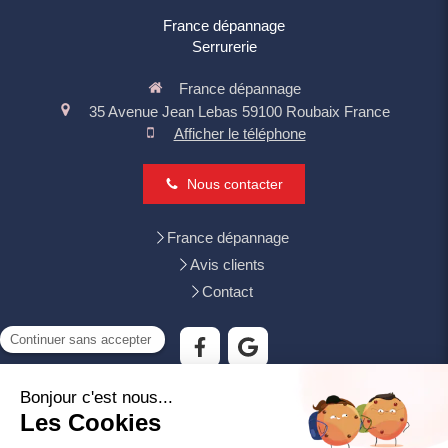
France dépannage
Serrurerie
France dépannage
35 Avenue Jean Lebas
59100
Roubaix
France
Afficher le téléphone
Nous contacter
France dépannage
Avis clients
Contact
Tourcoing, Mouvaux, Villeneuve-d'Ascq, Wattrelos,
Croix, Wasquehal, Lys-lez-Lannoy, Bondues, Neuville-
en-Ferrain, Hem, Leers, Roncq