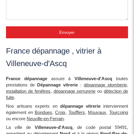
Envoyer
France dépannage , vitrier à
Villeneuve-d'Ascq
France dépannage
assure à
Villeneuve-d'Ascq
toutes
prestations de
Dépannage vitrerie
:
dépannage plomberie
,
installation de fenêtres
,
dépannage serrurerie
ou
détection de
fuite
.
Nos artisans experts en
dépannage vitrerie
interviennent
également en
Bondues
,
Croix
,
Toufflers
,
Mouvaux
,
Tourcoing
ou encore
Neuville-en-Ferrain
.
La ville de
Villeneuve-d'Ascq
, de code postal 59491,
appartient au département
Nord
et à la région
Nord-Pas-de-