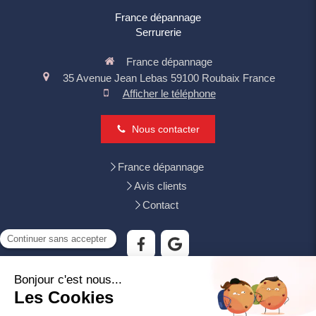
France dépannage
Serrurerie
France dépannage
35 Avenue Jean Lebas
59100
Roubaix
France
Afficher le téléphone
Nous contacter
France dépannage
Avis clients
Contact
Tourcoing, Mouvaux, Villeneuve-d'Ascq, Wattrelos, Croix,
Wasquehal, Lys-lez-Lannoy, Bondues, Neuville-en-Ferrain,
Hem, Leers, Roncq