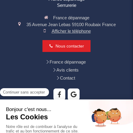
Serrurerie
France dépannage
35 Avenue Jean Lebas
59100
Roubaix
France
Afficher le téléphone
Nous contacter
France dépannage
Avis clients
Contact
Tourcoing, Mouvaux, Villeneuve-d'Ascq, Wattrelos, Croix,
Wasquehal, Lys-lez-Lannoy, Bondues, Neuville-en-Ferrain,
Hem, Leers, Roncq
Plan du site